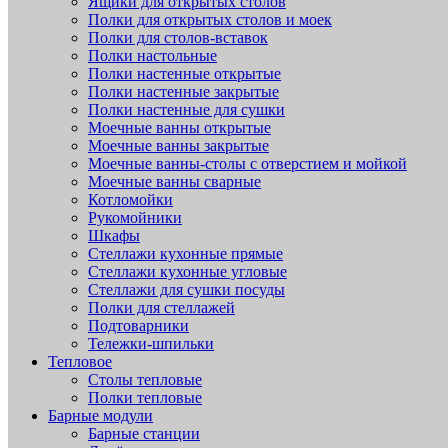
Ящики для открытых столов
Полки для открытых столов и моек
Полки для столов-вставок
Полки настольные
Полки настенные открытые
Полки настенные закрытые
Полки настенные для сушки
Моечные ванны открытые
Моечные ванны закрытые
Моечные ванны-столы с отверстием и мойкой
Моечные ванны сварные
Котломойки
Рукомойники
Шкафы
Стеллажи кухонные прямые
Стеллажи кухонные угловые
Стеллажи для сушки посуды
Полки для стеллажей
Подтоварники
Тележки-шпильки
Тепловое
Столы тепловые
Полки тепловые
Барные модули
Барные станции