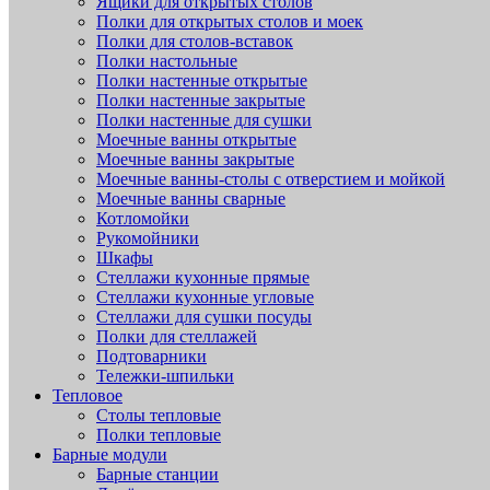
Ящики для открытых столов
Полки для открытых столов и моек
Полки для столов-вставок
Полки настольные
Полки настенные открытые
Полки настенные закрытые
Полки настенные для сушки
Моечные ванны открытые
Моечные ванны закрытые
Моечные ванны-столы с отверстием и мойкой
Моечные ванны сварные
Котломойки
Рукомойники
Шкафы
Стеллажи кухонные прямые
Стеллажи кухонные угловые
Стеллажи для сушки посуды
Полки для стеллажей
Подтоварники
Тележки-шпильки
Тепловое
Столы тепловые
Полки тепловые
Барные модули
Барные станции