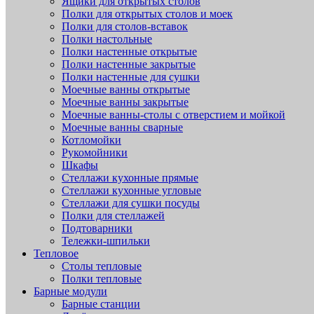
Ящики для открытых столов
Полки для открытых столов и моек
Полки для столов-вставок
Полки настольные
Полки настенные открытые
Полки настенные закрытые
Полки настенные для сушки
Моечные ванны открытые
Моечные ванны закрытые
Моечные ванны-столы с отверстием и мойкой
Моечные ванны сварные
Котломойки
Рукомойники
Шкафы
Стеллажи кухонные прямые
Стеллажи кухонные угловые
Стеллажи для сушки посуды
Полки для стеллажей
Подтоварники
Тележки-шпильки
Тепловое
Столы тепловые
Полки тепловые
Барные модули
Барные станции