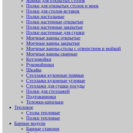
Ящики для открытых столов
Полки для открытых столов и моек
Полки для столов-вставок
Полки настольные
Полки настенные открытые
Полки настенные закрытые
Полки настенные для сушки
Моечные ванны открытые
Моечные ванны закрытые
Моечные ванны-столы с отверстием и мойкой
Моечные ванны сварные
Котломойки
Рукомойники
Шкафы
Стеллажи кухонные прямые
Стеллажи кухонные угловые
Стеллажи для сушки посуды
Полки для стеллажей
Подтоварники
Тележки-шпильки
Тепловое
Столы тепловые
Полки тепловые
Барные модули
Барные станции