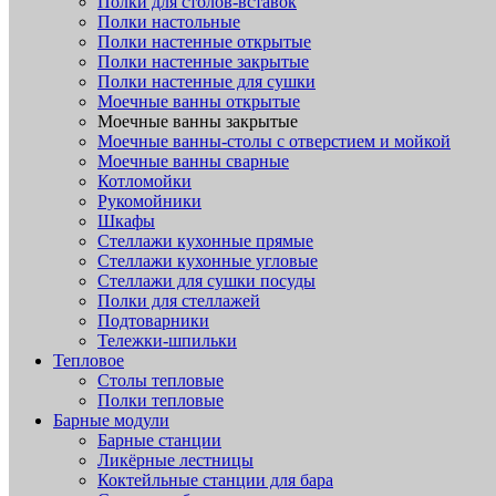
Полки для столов-вставок
Полки настольные
Полки настенные открытые
Полки настенные закрытые
Полки настенные для сушки
Моечные ванны открытые
Моечные ванны закрытые
Моечные ванны-столы с отверстием и мойкой
Моечные ванны сварные
Котломойки
Рукомойники
Шкафы
Стеллажи кухонные прямые
Стеллажи кухонные угловые
Стеллажи для сушки посуды
Полки для стеллажей
Подтоварники
Тележки-шпильки
Тепловое
Столы тепловые
Полки тепловые
Барные модули
Барные станции
Ликёрные лестницы
Коктейльные станции для бара