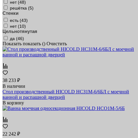
нет (
48
)
решётка (
5
)
Стенки
есть (
43
)
нет (
10
)
Цельнотянутая
да (
46
)
Показать
показать (
)
Очистить
38 233 ₽
В наличии
Стол производственный HICOLD НСЗ1М-6/6БЛ с моечной
ванной и распашной дверцей
В корзину
22 242 ₽