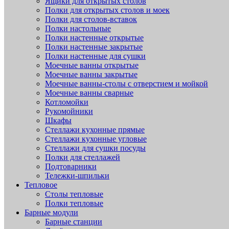
Ящики для открытых столов
Полки для открытых столов и моек
Полки для столов-вставок
Полки настольные
Полки настенные открытые
Полки настенные закрытые
Полки настенные для сушки
Моечные ванны открытые
Моечные ванны закрытые
Моечные ванны-столы с отверстием и мойкой
Моечные ванны сварные
Котломойки
Рукомойники
Шкафы
Стеллажи кухонные прямые
Стеллажи кухонные угловые
Стеллажи для сушки посуды
Полки для стеллажей
Подтоварники
Тележки-шпильки
Тепловое
Столы тепловые
Полки тепловые
Барные модули
Барные станции