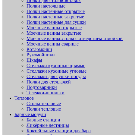
Полки для столов-вставок
Полки настольные
Полки настенные открытые
Полки настенные закрытые
Полки настенные для сушки
Моечные ванны открытые
Моечные ванны закрытые
Моечные ванны-столы с отверстием и мойкой
Моечные ванны сварные
Котломойки
Рукомойники
Шкафы
Стеллажи кухонные прямые
Стеллажи кухонные угловые
Стеллажи для сушки посуды
Полки для стеллажей
Подтоварники
Тележки-шпильки
Тепловое
Столы тепловые
Полки тепловые
Барные модули
Барные станции
Ликёрные лестницы
Коктейльные станции для бара