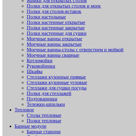
Ящики для открытых столов
Полки для открытых столов и моек
Полки для столов-вставок
Полки настольные
Полки настенные открытые
Полки настенные закрытые
Полки настенные для сушки
Моечные ванны открытые
Моечные ванны закрытые
Моечные ванны-столы с отверстием и мойкой
Моечные ванны сварные
Котломойки
Рукомойники
Шкафы
Стеллажи кухонные прямые
Стеллажи кухонные угловые
Стеллажи для сушки посуды
Полки для стеллажей
Подтоварники
Тележки-шпильки
Тепловое
Столы тепловые
Полки тепловые
Барные модули
Барные станции