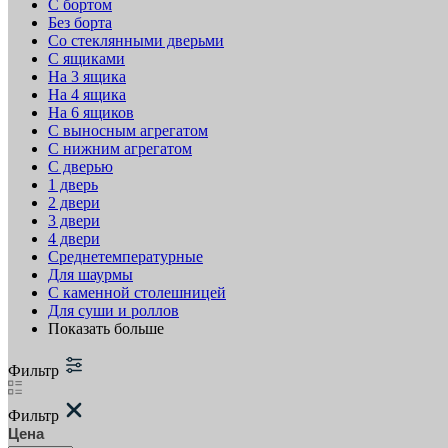
С бортом
Без борта
Со стеклянными дверьми
С ящиками
На 3 ящика
На 4 ящика
На 6 ящиков
С выносным агрегатом
С нижним агрегатом
С дверью
1 дверь
2 двери
3 двери
4 двери
Среднетемпературные
Для шаурмы
С каменной столешницей
Для суши и роллов
Показать больше
Фильтр
Фильтр
Цена