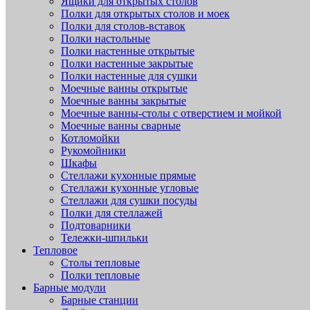
Ящики для открытых столов
Полки для открытых столов и моек
Полки для столов-вставок
Полки настольные
Полки настенные открытые
Полки настенные закрытые
Полки настенные для сушки
Моечные ванны открытые
Моечные ванны закрытые
Моечные ванны-столы с отверстием и мойкой
Моечные ванны сварные
Котломойки
Рукомойники
Шкафы
Стеллажи кухонные прямые
Стеллажи кухонные угловые
Стеллажи для сушки посуды
Полки для стеллажей
Подтоварники
Тележки-шпильки
Тепловое
Столы тепловые
Полки тепловые
Барные модули
Барные станции