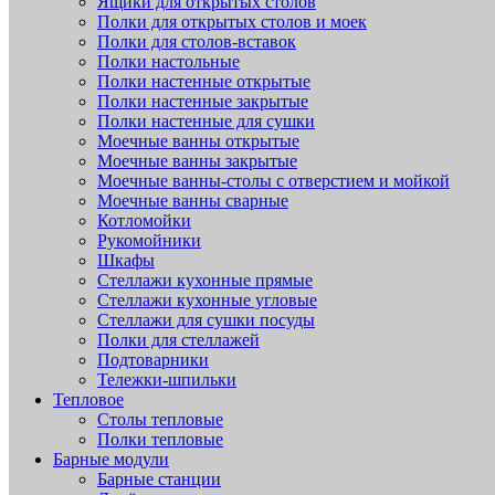
Ящики для открытых столов
Полки для открытых столов и моек
Полки для столов-вставок
Полки настольные
Полки настенные открытые
Полки настенные закрытые
Полки настенные для сушки
Моечные ванны открытые
Моечные ванны закрытые
Моечные ванны-столы с отверстием и мойкой
Моечные ванны сварные
Котломойки
Рукомойники
Шкафы
Стеллажи кухонные прямые
Стеллажи кухонные угловые
Стеллажи для сушки посуды
Полки для стеллажей
Подтоварники
Тележки-шпильки
Тепловое
Столы тепловые
Полки тепловые
Барные модули
Барные станции