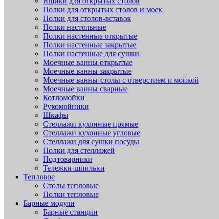
Ящики для открытых столов
Полки для открытых столов и моек
Полки для столов-вставок
Полки настольные
Полки настенные открытые
Полки настенные закрытые
Полки настенные для сушки
Моечные ванны открытые
Моечные ванны закрытые
Моечные ванны-столы с отверстием и мойкой
Моечные ванны сварные
Котломойки
Рукомойники
Шкафы
Стеллажи кухонные прямые
Стеллажи кухонные угловые
Стеллажи для сушки посуды
Полки для стеллажей
Подтоварники
Тележки-шпильки
Тепловое
Столы тепловые
Полки тепловые
Барные модули
Барные станции