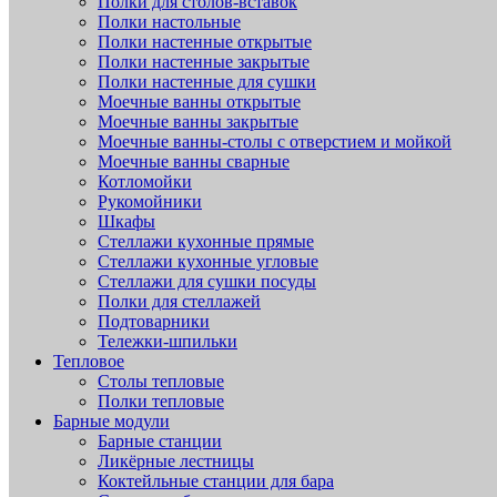
Полки для столов-вставок
Полки настольные
Полки настенные открытые
Полки настенные закрытые
Полки настенные для сушки
Моечные ванны открытые
Моечные ванны закрытые
Моечные ванны-столы с отверстием и мойкой
Моечные ванны сварные
Котломойки
Рукомойники
Шкафы
Стеллажи кухонные прямые
Стеллажи кухонные угловые
Стеллажи для сушки посуды
Полки для стеллажей
Подтоварники
Тележки-шпильки
Тепловое
Столы тепловые
Полки тепловые
Барные модули
Барные станции
Ликёрные лестницы
Коктейльные станции для бара