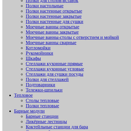
Полки для столов-вставок
Полки настольные
Полки настенные открытые
Полки настенные закрытые
Полки настенные для сушки
Моечные ванны открытые
Моечные ванны закрытые
Моечные ванны-столы с отверстием и мойкой
Моечные ванны сварные
Котломойки
Рукомойники
Шкафы
Стеллажи кухонные прямые
Стеллажи кухонные угловые
Стеллажи для сушки посуды
Полки для стеллажей
Подтоварники
Тележки-шпильки
Тепловое
Столы тепловые
Полки тепловые
Барные модули
Барные станции
Ликёрные лестницы
Коктейльные станции для бара