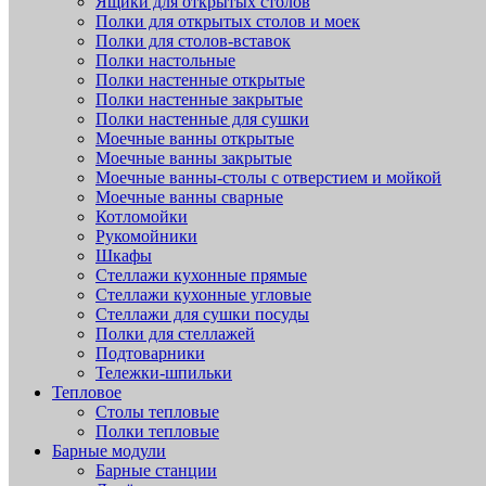
Ящики для открытых столов
Полки для открытых столов и моек
Полки для столов-вставок
Полки настольные
Полки настенные открытые
Полки настенные закрытые
Полки настенные для сушки
Моечные ванны открытые
Моечные ванны закрытые
Моечные ванны-столы с отверстием и мойкой
Моечные ванны сварные
Котломойки
Рукомойники
Шкафы
Стеллажи кухонные прямые
Стеллажи кухонные угловые
Стеллажи для сушки посуды
Полки для стеллажей
Подтоварники
Тележки-шпильки
Тепловое
Столы тепловые
Полки тепловые
Барные модули
Барные станции