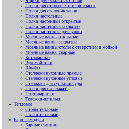
Ящики для открытых столов
Полки для открытых столов и моек
Полки для столов-вставок
Полки настольные
Полки настенные открытые
Полки настенные закрытые
Полки настенные для сушки
Моечные ванны открытые
Моечные ванны закрытые
Моечные ванны-столы с отверстием и мойкой
Моечные ванны сварные
Котломойки
Рукомойники
Шкафы
Стеллажи кухонные прямые
Стеллажи кухонные угловые
Стеллажи для сушки посуды
Полки для стеллажей
Подтоварники
Тележки-шпильки
Тепловое
Столы тепловые
Полки тепловые
Барные модули
Барные станции