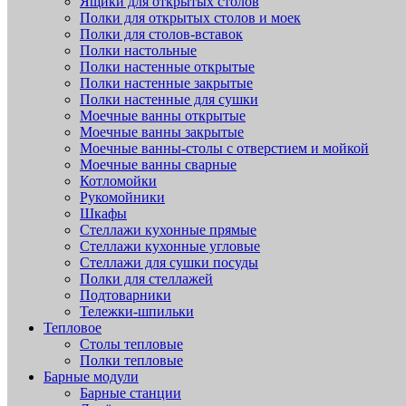
Ящики для открытых столов
Полки для открытых столов и моек
Полки для столов-вставок
Полки настольные
Полки настенные открытые
Полки настенные закрытые
Полки настенные для сушки
Моечные ванны открытые
Моечные ванны закрытые
Моечные ванны-столы с отверстием и мойкой
Моечные ванны сварные
Котломойки
Рукомойники
Шкафы
Стеллажи кухонные прямые
Стеллажи кухонные угловые
Стеллажи для сушки посуды
Полки для стеллажей
Подтоварники
Тележки-шпильки
Тепловое
Столы тепловые
Полки тепловые
Барные модули
Барные станции