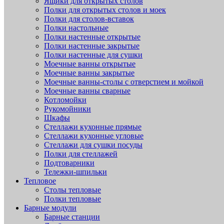
Ящики для открытых столов
Полки для открытых столов и моек
Полки для столов-вставок
Полки настольные
Полки настенные открытые
Полки настенные закрытые
Полки настенные для сушки
Моечные ванны открытые
Моечные ванны закрытые
Моечные ванны-столы с отверстием и мойкой
Моечные ванны сварные
Котломойки
Рукомойники
Шкафы
Стеллажи кухонные прямые
Стеллажи кухонные угловые
Стеллажи для сушки посуды
Полки для стеллажей
Подтоварники
Тележки-шпильки
Тепловое
Столы тепловые
Полки тепловые
Барные модули
Барные станции