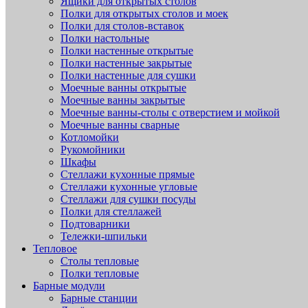
Ящики для открытых столов
Полки для открытых столов и моек
Полки для столов-вставок
Полки настольные
Полки настенные открытые
Полки настенные закрытые
Полки настенные для сушки
Моечные ванны открытые
Моечные ванны закрытые
Моечные ванны-столы с отверстием и мойкой
Моечные ванны сварные
Котломойки
Рукомойники
Шкафы
Стеллажи кухонные прямые
Стеллажи кухонные угловые
Стеллажи для сушки посуды
Полки для стеллажей
Подтоварники
Тележки-шпильки
Тепловое
Столы тепловые
Полки тепловые
Барные модули
Барные станции