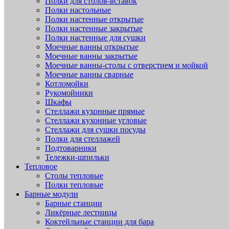
Полки для столов-вставок
Полки настольные
Полки настенные открытые
Полки настенные закрытые
Полки настенные для сушки
Моечные ванны открытые
Моечные ванны закрытые
Моечные ванны-столы с отверстием и мойкой
Моечные ванны сварные
Котломойки
Рукомойники
Шкафы
Стеллажи кухонные прямые
Стеллажи кухонные угловые
Стеллажи для сушки посуды
Полки для стеллажей
Подтоварники
Тележки-шпильки
Тепловое
Столы тепловые
Полки тепловые
Барные модули
Барные станции
Ликёрные лестницы
Коктейльные станции для бара