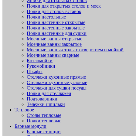
Ящики для открытых столов
Полки для открытых столов и моек
Полки для столов-вставок
Полки настольные
Полки настенные открытые
Полки настенные закрытые
Полки настенные для сушки
Моечные ванны открытые
Моечные ванны закрытые
Моечные ванны-столы с отверстием и мойкой
Моечные ванны сварные
Котломойки
Рукомойники
Шкафы
Стеллажи кухонные прямые
Стеллажи кухонные угловые
Стеллажи для сушки посуды
Полки для стеллажей
Подтоварники
Тележки-шпильки
Тепловое
Столы тепловые
Полки тепловые
Барные модули
Барные станции