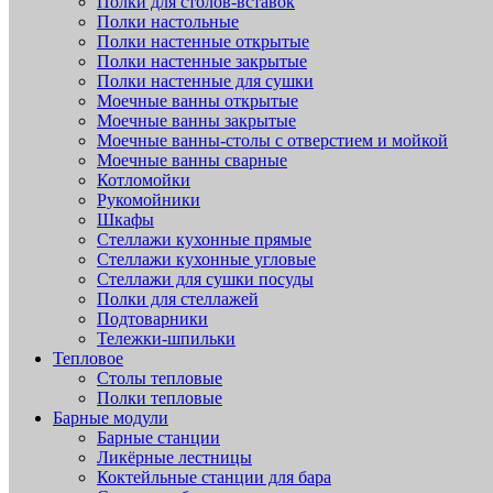
Полки для столов-вставок
Полки настольные
Полки настенные открытые
Полки настенные закрытые
Полки настенные для сушки
Моечные ванны открытые
Моечные ванны закрытые
Моечные ванны-столы с отверстием и мойкой
Моечные ванны сварные
Котломойки
Рукомойники
Шкафы
Стеллажи кухонные прямые
Стеллажи кухонные угловые
Стеллажи для сушки посуды
Полки для стеллажей
Подтоварники
Тележки-шпильки
Тепловое
Столы тепловые
Полки тепловые
Барные модули
Барные станции
Ликёрные лестницы
Коктейльные станции для бара