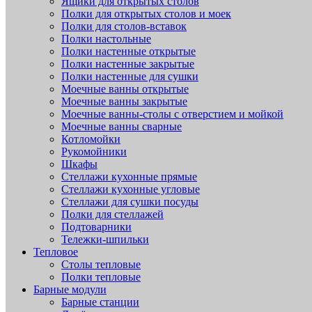
Ящики для открытых столов
Полки для открытых столов и моек
Полки для столов-вставок
Полки настольные
Полки настенные открытые
Полки настенные закрытые
Полки настенные для сушки
Моечные ванны открытые
Моечные ванны закрытые
Моечные ванны-столы с отверстием и мойкой
Моечные ванны сварные
Котломойки
Рукомойники
Шкафы
Стеллажи кухонные прямые
Стеллажи кухонные угловые
Стеллажи для сушки посуды
Полки для стеллажей
Подтоварники
Тележки-шпильки
Тепловое
Столы тепловые
Полки тепловые
Барные модули
Барные станции