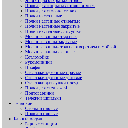
Ящики для открытых столов
Полки для открытых столов и моек
Полки для столов-вставок
Полки настольные
Полки настенные открытые
Полки настенные закрытые
Полки настенные для сушки
Моечные ванны открытые
Моечные ванны закрытые
Моечные ванны-столы с отверстием и мойкой
Моечные ванны сварные
Котломойки
Рукомойники
Шкафы
Стеллажи кухонные прямые
Стеллажи кухонные угловые
Стеллажи для сушки посуды
Полки для стеллажей
Подтоварники
Тележки-шпильки
Тепловое
Столы тепловые
Полки тепловые
Барные модули
Барные станции