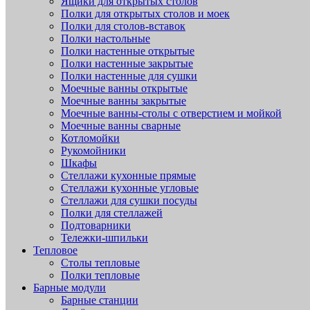
Ящики для открытых столов
Полки для открытых столов и моек
Полки для столов-вставок
Полки настольные
Полки настенные открытые
Полки настенные закрытые
Полки настенные для сушки
Моечные ванны открытые
Моечные ванны закрытые
Моечные ванны-столы с отверстием и мойкой
Моечные ванны сварные
Котломойки
Рукомойники
Шкафы
Стеллажи кухонные прямые
Стеллажи кухонные угловые
Стеллажи для сушки посуды
Полки для стеллажей
Подтоварники
Тележки-шпильки
Тепловое
Столы тепловые
Полки тепловые
Барные модули
Барные станции