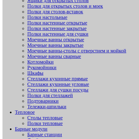
Ящики для открытых столов
Полки для открытых столов и моек
Полки для столов-вставок
Полки настольные
Полки настенные открытые
Полки настенные закрытые
Полки настенные для сушки
Моечные ванны открытые
Моечные ванны закрытые
Моечные ванны-столы с отверстием и мойкой
Моечные ванны сварные
Котломойки
Рукомойники
Шкафы
Стеллажи кухонные прямые
Стеллажи кухонные угловые
Стеллажи для сушки посуды
Полки для стеллажей
Подтоварники
Тележки-шпильки
Тепловое
Столы тепловые
Полки тепловые
Барные модули
Барные станции