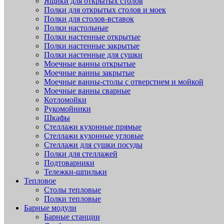
Ящики для открытых столов
Полки для открытых столов и моек
Полки для столов-вставок
Полки настольные
Полки настенные открытые
Полки настенные закрытые
Полки настенные для сушки
Моечные ванны открытые
Моечные ванны закрытые
Моечные ванны-столы с отверстием и мойкой
Моечные ванны сварные
Котломойки
Рукомойники
Шкафы
Стеллажи кухонные прямые
Стеллажи кухонные угловые
Стеллажи для сушки посуды
Полки для стеллажей
Подтоварники
Тележки-шпильки
Тепловое
Столы тепловые
Полки тепловые
Барные модули
Барные станции