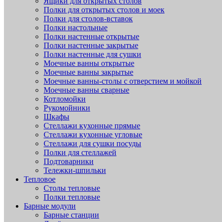
Ящики для открытых столов
Полки для открытых столов и моек
Полки для столов-вставок
Полки настольные
Полки настенные открытые
Полки настенные закрытые
Полки настенные для сушки
Моечные ванны открытые
Моечные ванны закрытые
Моечные ванны-столы с отверстием и мойкой
Моечные ванны сварные
Котломойки
Рукомойники
Шкафы
Стеллажи кухонные прямые
Стеллажи кухонные угловые
Стеллажи для сушки посуды
Полки для стеллажей
Подтоварники
Тележки-шпильки
Тепловое
Столы тепловые
Полки тепловые
Барные модули
Барные станции