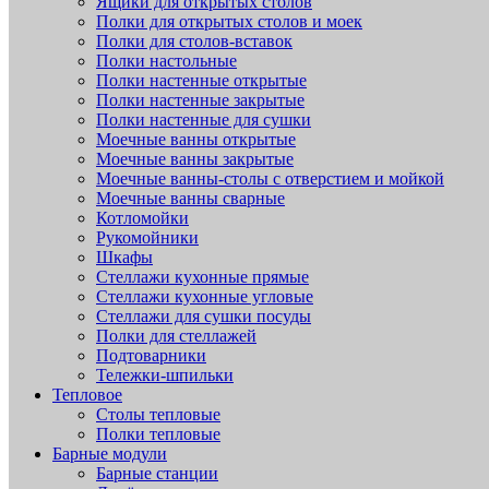
Ящики для открытых столов
Полки для открытых столов и моек
Полки для столов-вставок
Полки настольные
Полки настенные открытые
Полки настенные закрытые
Полки настенные для сушки
Моечные ванны открытые
Моечные ванны закрытые
Моечные ванны-столы с отверстием и мойкой
Моечные ванны сварные
Котломойки
Рукомойники
Шкафы
Стеллажи кухонные прямые
Стеллажи кухонные угловые
Стеллажи для сушки посуды
Полки для стеллажей
Подтоварники
Тележки-шпильки
Тепловое
Столы тепловые
Полки тепловые
Барные модули
Барные станции