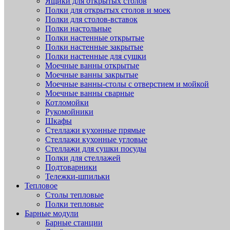
Ящики для открытых столов
Полки для открытых столов и моек
Полки для столов-вставок
Полки настольные
Полки настенные открытые
Полки настенные закрытые
Полки настенные для сушки
Моечные ванны открытые
Моечные ванны закрытые
Моечные ванны-столы с отверстием и мойкой
Моечные ванны сварные
Котломойки
Рукомойники
Шкафы
Стеллажи кухонные прямые
Стеллажи кухонные угловые
Стеллажи для сушки посуды
Полки для стеллажей
Подтоварники
Тележки-шпильки
Тепловое
Столы тепловые
Полки тепловые
Барные модули
Барные станции