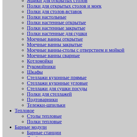
Ящики для открытых столов
Полки для открытых столов и моек
Полки для столов-вставок
Полки настольные
Полки настенные открытые
Полки настенные закрытые
Полки настенные для сушки
Моечные ванны открытые
Моечные ванны закрытые
Моечные ванны-столы с отверстием и мойкой
Моечные ванны сварные
Котломойки
Рукомойники
Шкафы
Стеллажи кухонные прямые
Стеллажи кухонные угловые
Стеллажи для сушки посуды
Полки для стеллажей
Подтоварники
Тележки-шпильки
Тепловое
Столы тепловые
Полки тепловые
Барные модули
Барные станции