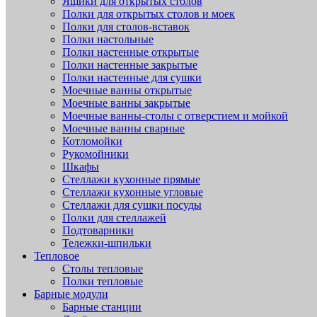
Ящики для открытых столов
Полки для открытых столов и моек
Полки для столов-вставок
Полки настольные
Полки настенные открытые
Полки настенные закрытые
Полки настенные для сушки
Моечные ванны открытые
Моечные ванны закрытые
Моечные ванны-столы с отверстием и мойкой
Моечные ванны сварные
Котломойки
Рукомойники
Шкафы
Стеллажи кухонные прямые
Стеллажи кухонные угловые
Стеллажи для сушки посуды
Полки для стеллажей
Подтоварники
Тележки-шпильки
Тепловое
Столы тепловые
Полки тепловые
Барные модули
Барные станции