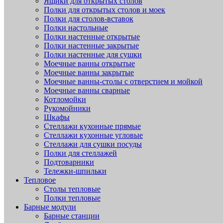
Ящики для открытых столов
Полки для открытых столов и моек
Полки для столов-вставок
Полки настольные
Полки настенные открытые
Полки настенные закрытые
Полки настенные для сушки
Моечные ванны открытые
Моечные ванны закрытые
Моечные ванны-столы с отверстием и мойкой
Моечные ванны сварные
Котломойки
Рукомойники
Шкафы
Стеллажи кухонные прямые
Стеллажи кухонные угловые
Стеллажи для сушки посуды
Полки для стеллажей
Подтоварники
Тележки-шпильки
Тепловое
Столы тепловые
Полки тепловые
Барные модули
Барные станции