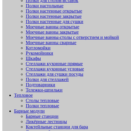
Полки для столов-вставок
Полки настольные
Полки настенные открытые
Полки настенные закрытые
Полки настенные для сушки
Моечные ванны открытые
Моечные ванны закрытые
Моечные ванны-столы с отверстием и мойкой
Моечные ванны сварные
Котломойки
Рукомойники
Шкафы
Стеллажи кухонные прямые
Стеллажи кухонные угловые
Стеллажи для сушки посуды
Полки для стеллажей
Подтоварники
Тележки-шпильки
Тепловое
Столы тепловые
Полки тепловые
Барные модули
Барные станции
Ликёрные лестницы
Коктейльные станции для бара