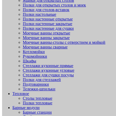
Ящики для открытых столов
Полки для открытых столов и моек
Полки для столов-вставок
Полки настольные
Полки настенные открытые
Полки настенные закрытые
Полки настенные для сушки
Моечные ванны открытые
Моечные ванны закрытые
Моечные ванны-столы с отверстием и мойкой
Моечные ванны сварные
Котломойки
Рукомойники
Шкафы
Стеллажи кухонные прямые
Стеллажи кухонные угловые
Стеллажи для сушки посуды
Полки для стеллажей
Подтоварники
Тележки-шпильки
Тепловое
Столы тепловые
Полки тепловые
Барные модули
Барные станции