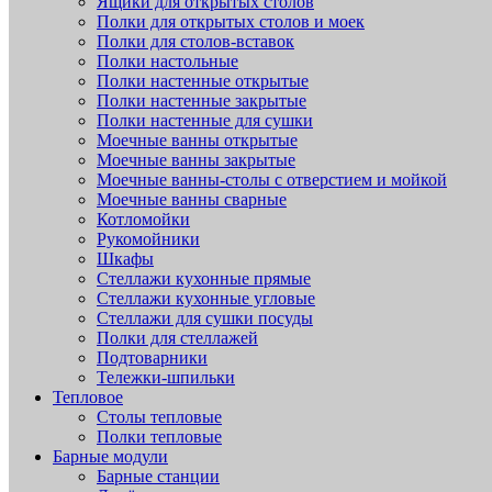
Ящики для открытых столов
Полки для открытых столов и моек
Полки для столов-вставок
Полки настольные
Полки настенные открытые
Полки настенные закрытые
Полки настенные для сушки
Моечные ванны открытые
Моечные ванны закрытые
Моечные ванны-столы с отверстием и мойкой
Моечные ванны сварные
Котломойки
Рукомойники
Шкафы
Стеллажи кухонные прямые
Стеллажи кухонные угловые
Стеллажи для сушки посуды
Полки для стеллажей
Подтоварники
Тележки-шпильки
Тепловое
Столы тепловые
Полки тепловые
Барные модули
Барные станции