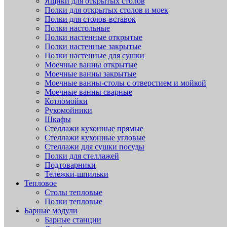
Ящики для открытых столов
Полки для открытых столов и моек
Полки для столов-вставок
Полки настольные
Полки настенные открытые
Полки настенные закрытые
Полки настенные для сушки
Моечные ванны открытые
Моечные ванны закрытые
Моечные ванны-столы с отверстием и мойкой
Моечные ванны сварные
Котломойки
Рукомойники
Шкафы
Стеллажи кухонные прямые
Стеллажи кухонные угловые
Стеллажи для сушки посуды
Полки для стеллажей
Подтоварники
Тележки-шпильки
Тепловое
Столы тепловые
Полки тепловые
Барные модули
Барные станции