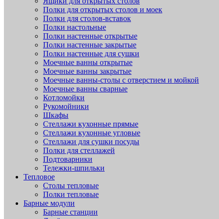
Ящики для открытых столов
Полки для открытых столов и моек
Полки для столов-вставок
Полки настольные
Полки настенные открытые
Полки настенные закрытые
Полки настенные для сушки
Моечные ванны открытые
Моечные ванны закрытые
Моечные ванны-столы с отверстием и мойкой
Моечные ванны сварные
Котломойки
Рукомойники
Шкафы
Стеллажи кухонные прямые
Стеллажи кухонные угловые
Стеллажи для сушки посуды
Полки для стеллажей
Подтоварники
Тележки-шпильки
Тепловое
Столы тепловые
Полки тепловые
Барные модули
Барные станции