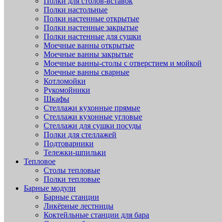
Полки для столов-вставок
Полки настольные
Полки настенные открытые
Полки настенные закрытые
Полки настенные для сушки
Моечные ванны открытые
Моечные ванны закрытые
Моечные ванны-столы с отверстием и мойкой
Моечные ванны сварные
Котломойки
Рукомойники
Шкафы
Стеллажи кухонные прямые
Стеллажи кухонные угловые
Стеллажи для сушки посуды
Полки для стеллажей
Подтоварники
Тележки-шпильки
Тепловое
Столы тепловые
Полки тепловые
Барные модули
Барные станции
Ликёрные лестницы
Коктейльные станции для бара