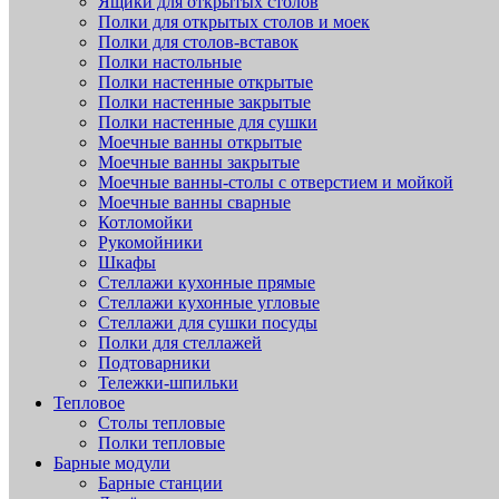
Ящики для открытых столов
Полки для открытых столов и моек
Полки для столов-вставок
Полки настольные
Полки настенные открытые
Полки настенные закрытые
Полки настенные для сушки
Моечные ванны открытые
Моечные ванны закрытые
Моечные ванны-столы с отверстием и мойкой
Моечные ванны сварные
Котломойки
Рукомойники
Шкафы
Стеллажи кухонные прямые
Стеллажи кухонные угловые
Стеллажи для сушки посуды
Полки для стеллажей
Подтоварники
Тележки-шпильки
Тепловое
Столы тепловые
Полки тепловые
Барные модули
Барные станции