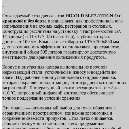
Охлаждаемый стол для салатов
HICOLD SLE2-1111GN O с
крышкой и без борта
предназначен для профессионального
использования на кухнях кафе, ресторанов и столовых.
Конструкция рассчитана на установку 4 гастроемкостей GN
1/1 (полки) и 11 x GN 1/6 (салат-бар), глубина которых
достигает 100 мм. Компактные габариты 1970х700х850 мм
дают возможность эффективно использовать пространство, а
внутренний объем 505 литров гарантируют достаточную
вместимость для хранения охлажденных продуктов.
Корпус и внутренняя камера выполнены из прочной
нержавеющей стали, устойчивой к износу и воздействию
влаги. Над рабочей зоной установлена откидная крышка,
которая сохраняет холод и защищает ингредиенты от внешних
загрязнений. Температурный режим регулируется от +2 до
+10 °C, встроенный цифровой контроллер обеспечивает
точное поддержание условий хранения.
Эта модель — оптимальный выбор для точек общепита с
ограниченным пространством, где важна эргономика и
сохранение свежести продуктов. Стол легко очищается,
работает бесшумно и стабильно, а его продуманная
конструкция делает работу персонала максимально удобной.