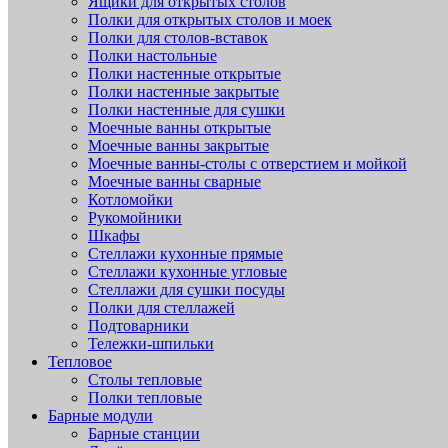
Ящики для открытых столов
Полки для открытых столов и моек
Полки для столов-вставок
Полки настольные
Полки настенные открытые
Полки настенные закрытые
Полки настенные для сушки
Моечные ванны открытые
Моечные ванны закрытые
Моечные ванны-столы с отверстием и мойкой
Моечные ванны сварные
Котломойки
Рукомойники
Шкафы
Стеллажи кухонные прямые
Стеллажи кухонные угловые
Стеллажи для сушки посуды
Полки для стеллажей
Подтоварники
Тележки-шпильки
Тепловое
Столы тепловые
Полки тепловые
Барные модули
Барные станции