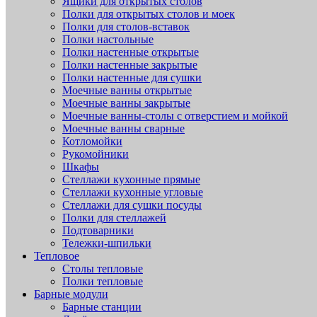
Ящики для открытых столов
Полки для открытых столов и моек
Полки для столов-вставок
Полки настольные
Полки настенные открытые
Полки настенные закрытые
Полки настенные для сушки
Моечные ванны открытые
Моечные ванны закрытые
Моечные ванны-столы с отверстием и мойкой
Моечные ванны сварные
Котломойки
Рукомойники
Шкафы
Стеллажи кухонные прямые
Стеллажи кухонные угловые
Стеллажи для сушки посуды
Полки для стеллажей
Подтоварники
Тележки-шпильки
Тепловое
Столы тепловые
Полки тепловые
Барные модули
Барные станции