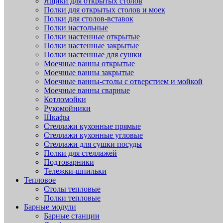
Ящики для открытых столов
Полки для открытых столов и моек
Полки для столов-вставок
Полки настольные
Полки настенные открытые
Полки настенные закрытые
Полки настенные для сушки
Моечные ванны открытые
Моечные ванны закрытые
Моечные ванны-столы с отверстием и мойкой
Моечные ванны сварные
Котломойки
Рукомойники
Шкафы
Стеллажи кухонные прямые
Стеллажи кухонные угловые
Стеллажи для сушки посуды
Полки для стеллажей
Подтоварники
Тележки-шпильки
Тепловое
Столы тепловые
Полки тепловые
Барные модули
Барные станции