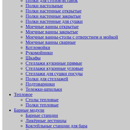
Полки для столов-вставок
Полки настольные
Полки настенные открытые
Полки настенные закрытые
Полки настенные для сушки
Моечные ванны открытые
Моечные ванны закрытые
Моечные ванны-столы с отверстием и мойкой
Моечные ванны сварные
Котломойки
Рукомойники
Шкафы
Стеллажи кухонные прямые
Стеллажи кухонные угловые
Стеллажи для сушки посуды
Полки для стеллажей
Подтоварники
Тележки-шпильки
Тепловое
Столы тепловые
Полки тепловые
Барные модули
Барные станции
Ликёрные лестницы
Коктейльные станции для бара