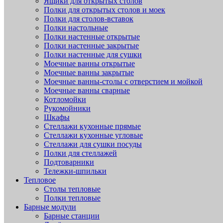
Ящики для открытых столов
Полки для открытых столов и моек
Полки для столов-вставок
Полки настольные
Полки настенные открытые
Полки настенные закрытые
Полки настенные для сушки
Моечные ванны открытые
Моечные ванны закрытые
Моечные ванны-столы с отверстием и мойкой
Моечные ванны сварные
Котломойки
Рукомойники
Шкафы
Стеллажи кухонные прямые
Стеллажи кухонные угловые
Стеллажи для сушки посуды
Полки для стеллажей
Подтоварники
Тележки-шпильки
Тепловое
Столы тепловые
Полки тепловые
Барные модули
Барные станции