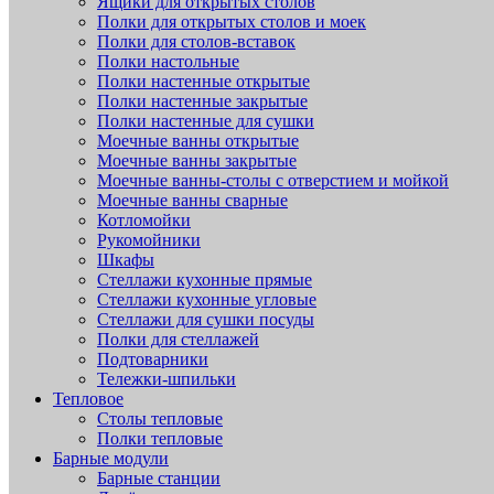
Ящики для открытых столов
Полки для открытых столов и моек
Полки для столов-вставок
Полки настольные
Полки настенные открытые
Полки настенные закрытые
Полки настенные для сушки
Моечные ванны открытые
Моечные ванны закрытые
Моечные ванны-столы с отверстием и мойкой
Моечные ванны сварные
Котломойки
Рукомойники
Шкафы
Стеллажи кухонные прямые
Стеллажи кухонные угловые
Стеллажи для сушки посуды
Полки для стеллажей
Подтоварники
Тележки-шпильки
Тепловое
Столы тепловые
Полки тепловые
Барные модули
Барные станции