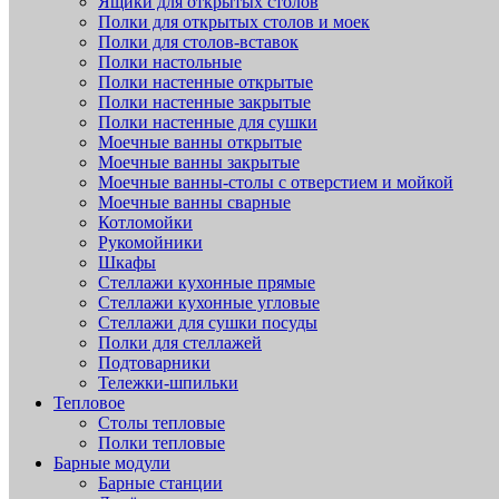
Ящики для открытых столов
Полки для открытых столов и моек
Полки для столов-вставок
Полки настольные
Полки настенные открытые
Полки настенные закрытые
Полки настенные для сушки
Моечные ванны открытые
Моечные ванны закрытые
Моечные ванны-столы с отверстием и мойкой
Моечные ванны сварные
Котломойки
Рукомойники
Шкафы
Стеллажи кухонные прямые
Стеллажи кухонные угловые
Стеллажи для сушки посуды
Полки для стеллажей
Подтоварники
Тележки-шпильки
Тепловое
Столы тепловые
Полки тепловые
Барные модули
Барные станции