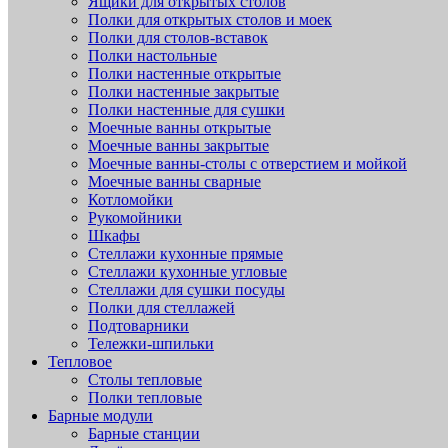
Ящики для открытых столов
Полки для открытых столов и моек
Полки для столов-вставок
Полки настольные
Полки настенные открытые
Полки настенные закрытые
Полки настенные для сушки
Моечные ванны открытые
Моечные ванны закрытые
Моечные ванны-столы с отверстием и мойкой
Моечные ванны сварные
Котломойки
Рукомойники
Шкафы
Стеллажи кухонные прямые
Стеллажи кухонные угловые
Стеллажи для сушки посуды
Полки для стеллажей
Подтоварники
Тележки-шпильки
Тепловое
Столы тепловые
Полки тепловые
Барные модули
Барные станции