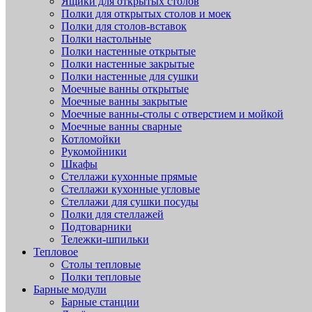
Ящики для открытых столов
Полки для открытых столов и моек
Полки для столов-вставок
Полки настольные
Полки настенные открытые
Полки настенные закрытые
Полки настенные для сушки
Моечные ванны открытые
Моечные ванны закрытые
Моечные ванны-столы с отверстием и мойкой
Моечные ванны сварные
Котломойки
Рукомойники
Шкафы
Стеллажи кухонные прямые
Стеллажи кухонные угловые
Стеллажи для сушки посуды
Полки для стеллажей
Подтоварники
Тележки-шпильки
Тепловое
Столы тепловые
Полки тепловые
Барные модули
Барные станции