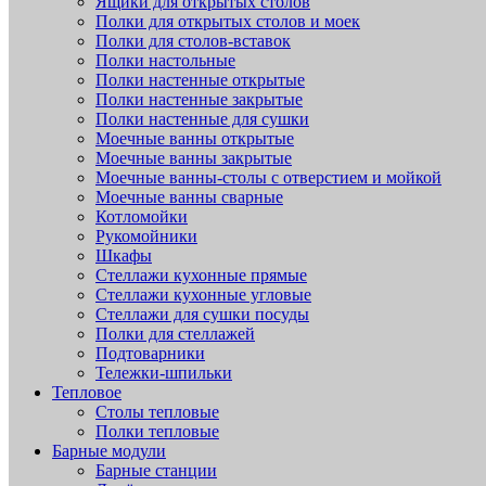
Ящики для открытых столов
Полки для открытых столов и моек
Полки для столов-вставок
Полки настольные
Полки настенные открытые
Полки настенные закрытые
Полки настенные для сушки
Моечные ванны открытые
Моечные ванны закрытые
Моечные ванны-столы с отверстием и мойкой
Моечные ванны сварные
Котломойки
Рукомойники
Шкафы
Стеллажи кухонные прямые
Стеллажи кухонные угловые
Стеллажи для сушки посуды
Полки для стеллажей
Подтоварники
Тележки-шпильки
Тепловое
Столы тепловые
Полки тепловые
Барные модули
Барные станции