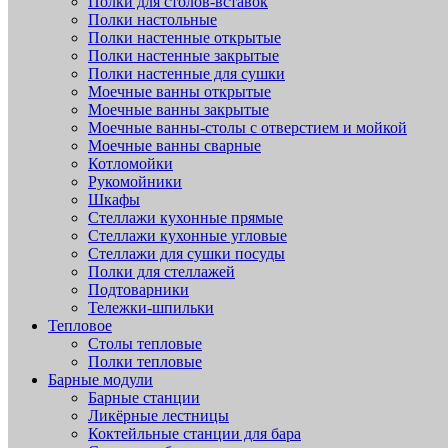
Полки для столов-вставок
Полки настольные
Полки настенные открытые
Полки настенные закрытые
Полки настенные для сушки
Моечные ванны открытые
Моечные ванны закрытые
Моечные ванны-столы с отверстием и мойкой
Моечные ванны сварные
Котломойки
Рукомойники
Шкафы
Стеллажи кухонные прямые
Стеллажи кухонные угловые
Стеллажи для сушки посуды
Полки для стеллажей
Подтоварники
Тележки-шпильки
Тепловое
Столы тепловые
Полки тепловые
Барные модули
Барные станции
Ликёрные лестницы
Коктейльные станции для бара